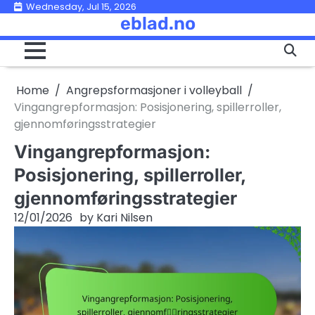
Skip
Wednesday, Jul 15, 2026
eblad.no
to
content
Home
Angrepsformasjoner i volleyball
Vingangrepformasjon: Posisjonering, spillerroller,
gjennomføringsstrategier
Vingangrepformasjon:
Posisjonering, spillerroller,
gjennomføringsstrategier
12/01/2026
by
Kari Nilsen