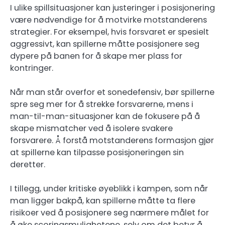
I ulike spillsituasjoner kan justeringer i posisjonering
være nødvendige for å motvirke motstanderens
strategier. For eksempel, hvis forsvaret er spesielt
aggressivt, kan spillerne måtte posisjonere seg
dypere på banen for å skape mer plass for
kontringer.
Når man står overfor et sonedefensiv, bør spillerne
spre seg mer for å strekke forsvarerne, mens i
man-til-man-situasjoner kan de fokusere på å
skape mismatcher ved å isolere svakere
forsvarere. Å forstå motstanderens formasjon gjør
at spillerne kan tilpasse posisjoneringen sin
deretter.
I tillegg, under kritiske øyeblikk i kampen, som når
man ligger bakpå, kan spillerne måtte ta flere
risikoer ved å posisjonere seg nærmere målet for
å øke scoringsmulighetene, selv om det betyr å